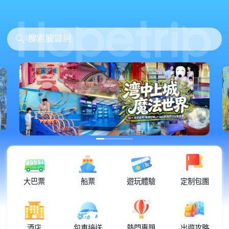
大巴票
船票
遊玩體驗
定制包團
酒店
包車接送
熱門專題
出遊攻略